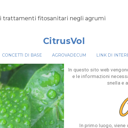
i trattamenti fitosanitari negli agrumi
CitrusVol
CONCETTI DI BASE
AGROVADECUM
LINK DI INTER
In questo sito web vengono
e le informazioni necessa
snella e 
In primo luogo, viene