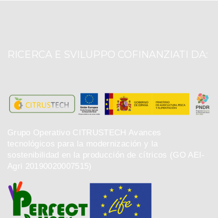
RICERCA E SVILUPPO COFINANZIATI DA:
Grupo Operativo CITRUSTECH Avances
tecnológicos para la modernización y la
sostenibilidad en la producción de cítricos (GO AEI-
Agri 20190020007515)