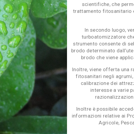
scientifiche, che perme
trattamento fitosanitario
In secondo luogo, ven
turboatomizzatore ch
strumento consente di sele
brodo determinato dall’uten
brodo che viene applic
Inoltre, viene offerta una 
fitosanitari negli agrum
calibrazione dei attrez
interesse a varie 
razionalizzazione
Inoltre è possibile acce
informazioni relative ai Pro
Agricole, Pesc