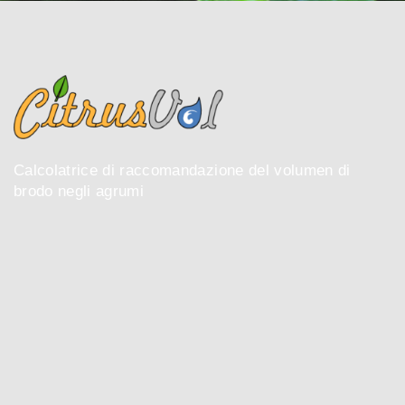
Calcolatrice di raccomandazione del volumen di
brodo negli agrumi