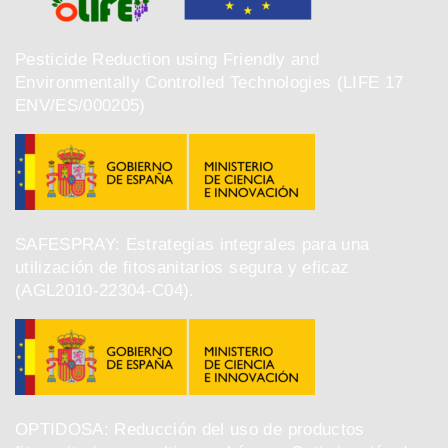
Pesticide Reduction using Friendly and
Environmentally Controlled Technologies (LIFE 17
ENV/ES/000205)
SAFESPRAY: Estrategias integrales para una
utilización de fitosanitarios segura y eficaz
(AGL2010-22304-C04).
OPTIDOSA: Reducción del uso de productos