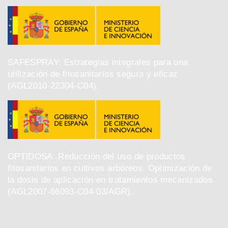
SAFESPRAY: Estrategias integrales para una
utilización de fitosanitarios segura y eficaz
(AGL2010-22304-C04).
OPTIDOSA: Reducción del uso de productos
fitosanitarios en cultivos arbóreos. Optimización de
la dosis de aplicación en tratamientos mecanizados
(AGL2007-66093-C04-03/AGR).