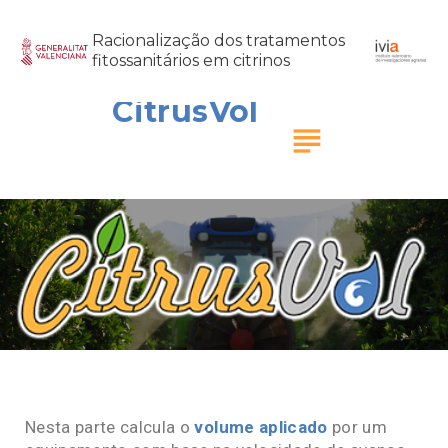
Racionalização dos tratamentos
fitossanitários em citrinos
CitrusVol
subject
Nesta parte calcula o
volume aplicado
por um