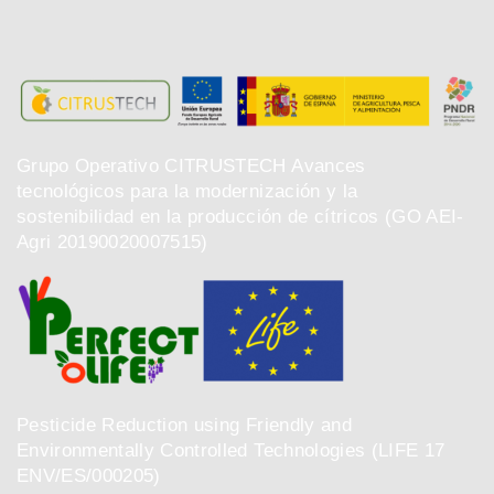
Grupo Operativo CITRUSTECH Avances
tecnológicos para la modernización y la
sostenibilidad en la producción de cítricos (GO AEI-
Agri 20190020007515)
Pesticide Reduction using Friendly and
Environmentally Controlled Technologies (LIFE 17
ENV/ES/000205)