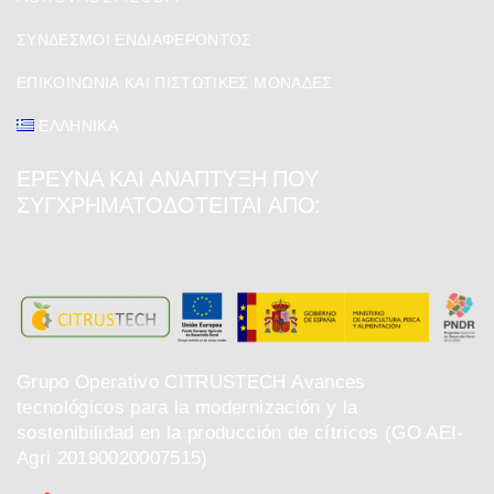
ΣΎΝΔΕΣΜΟΙ ΕΝΔΙΑΦΈΡΟΝΤΟΣ
ΕΠΙΚΟΙΝΩΝΊΑ ΚΑΙ ΠΙΣΤΩΤΙΚΈΣ ΜΟΝΆΔΕΣ
ΕΛΛΗΝΙΚΆ
ΈΡΕΥΝΑ ΚΑΙ ΑΝΆΠΤΥΞΗ ΠΟΥ
ΣΥΓΧΡΗΜΑΤΟΔΟΤΕΊΤΑΙ ΑΠΌ:
Grupo Operativo CITRUSTECH Avances
tecnológicos para la modernización y la
sostenibilidad en la producción de cítricos (GO AEI-
Agri 20190020007515)