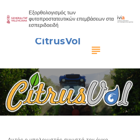
Εξορθολογισμός των
φυτοπροστατευτικών επεμβάσεων στα
εσπεριδοειδή
CitrusVol
subject
Αυτός ο υπολογιστής συνιστά τον όγκο