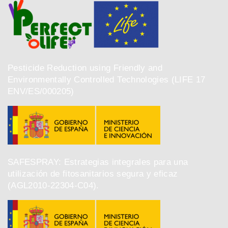
Pesticide Reduction using Friendly and
Environmentally Controlled Technologies (LIFE 17
ENV/ES/000205)
SAFESPRAY: Estrategias integrales para una
utilización de fitosanitarios segura y eficaz
(AGL2010-22304-C04).